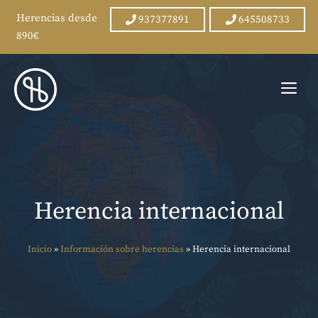
Herencias desde
937377891
645508733
890€
Saltar
al
Me
contenido
Herencia internacional
Inicio
»
Información sobre herencias
»
Herencia internacional