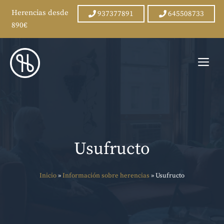
Herencias desde
937377891
645508733
890€
Saltar
al
Me
contenido
Usufructo
Inicio
»
Información sobre herencias
»
Usufructo