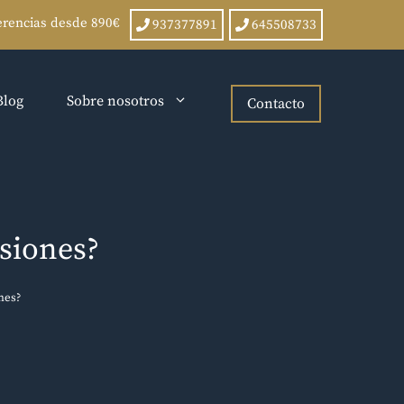
rencias desde 890€
937377891
645508733
Blog
Sobre nosotros
Contacto
siones?
nes?