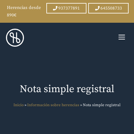
Herencias desde
937377891
645508733
890€
Saltar
al
Me
contenido
Nota simple registral
Inicio
»
Información sobre herencias
»
Nota simple registral